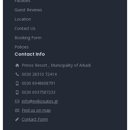
Facilities
Guest Reviews
Location
Contact Us
Booking Form
Policies
Contact Info
Prinos Resort , Municipality of Arkadi
0030 28310 72414
0030 6948608791
0030 6937587233
info@eviliosuites.gr
Find us on map
Contact Form